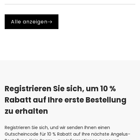
A. Ja, tragen Sie die Farbe immer in mehreren dünnen
Farbqualität zu erzielen.
Schichten auf. Eine zu dicke Farbschicht bleibt nicht
elastisch, was zu Rissen und Brüchen führen kann.
Alle anzeigen
Registrieren Sie sich, um 10 % 
Rabatt auf Ihre erste Bestellung 
zu erhalten
Registrieren Sie sich, und wir senden Ihnen einen
Gutscheincode für 10 % Rabatt auf Ihre nächste Angelus-