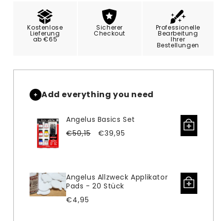
Menge
Menge
für
für
Angelus
Angelus
Kostenlose
Sicherer
Professionelle
Mischpalette
Mischpalette
Lieferung
Checkout
Bearbeitung
ab €65
Ihrer
für
für
Bestellungen
Künstler
Künstler
Add everything you need
Angelus Basics Set
Verkaufspreis
Normaler
€50,15
€39,95
Preis
Angelus Allzweck Applikator
Pads - 20 Stück
Normaler
€4,95
Preis