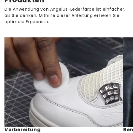
Dieses praktische, robuste Werkzeug gehört zur
· DHL - Lieferzeit 1 bis 2 Werktage 4,95 €
Die Anwendung von Angelus-Lederfarbe ist einfacher,
Ausrüstung eines jeden Künstlers.
als Sie denken. Mithilfe dieser Anleitung erzielen Sie
Ab einem Bestellwert von 65,00 € liefern wir
optimale Ergebnisse.
versandkostenfrei.
Vorbereitung
Be