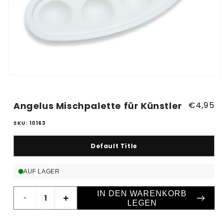
Medien
1
in
Modal
Angelus Mischpalette für Künstler
Normal
€4,95
öffnen
Preis
SKU: 10163
Default Title
AUF LAGER
IN DEN WARENKORB
Verringere
Erhöhe
LEGEN
die
die