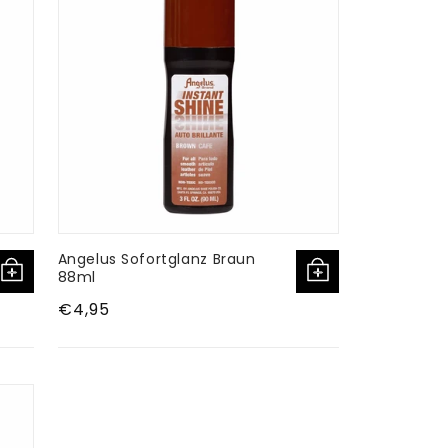
Angelus Sofortglanz Braun
88ml
Normaler
€4,95
Preis