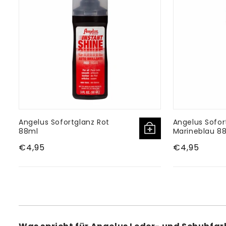
Angelus Sofortglanz Rot
Angelus Sofor
88ml
Marineblau 8
Normaler
€4,95
Normaler
€4,95
Preis
Preis