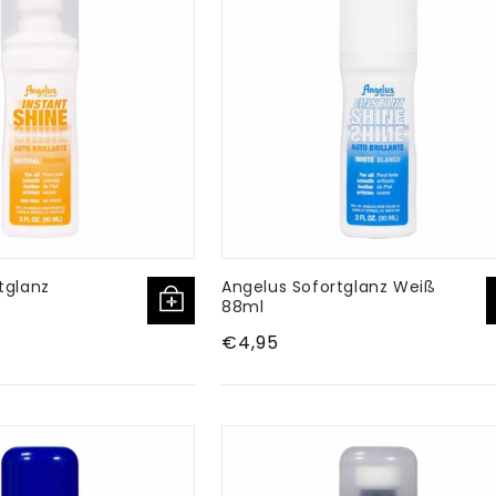
g
o
r
i
e
:
tglanz
Angelus Sofortglanz Weiß
88ml
Normaler
€4,95
Preis