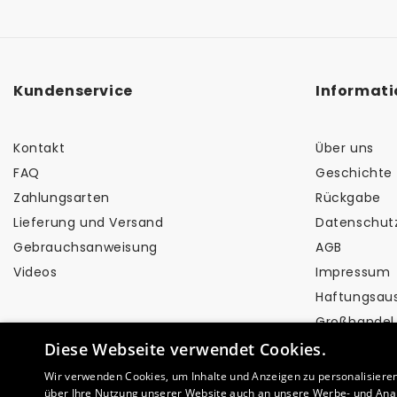
Um die Oberfläche zu schützen, lassen Sie Ihren bema
Kundenservice
Informat
Kontakt
Über uns
FAQ
Geschichte 
Zahlungsarten
Rückgabe
Lieferung und Versand
Datenschut
Gebrauchsanweisung
AGB
Videos
Impressum
Haftungsau
Großhandel
Diese Webseite verwendet Cookies.
Wir verwenden Cookies, um Inhalte und Anzeigen zu personalisiere
über Ihre Nutzung unserer Website auch an unsere Werbe- und Anal