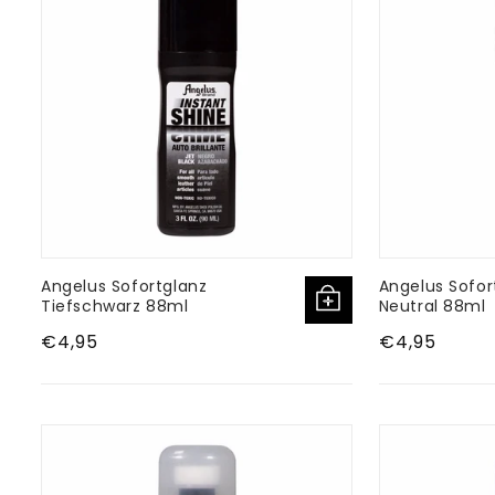
Angelus Sofortglanz
Angelus Sofor
Tiefschwarz 88ml
Neutral 88ml
Normaler
€4,95
Normaler
€4,95
Preis
Preis