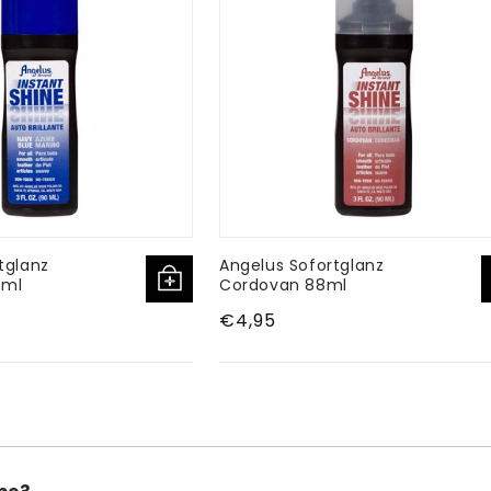
tglanz
Angelus Sofortglanz
8ml
Cordovan 88ml
Normaler
€4,95
Preis