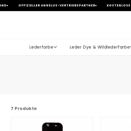
zum
OFFIZIELLER ANGELUS-VERTRIEBSPARTNER
KOSTENLOSE LIEFER
Inhalt
Lederfarbe
Leder Dye & Wildlederfarbe
7 Produkte