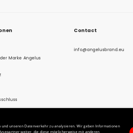
lten Artikel an einem kühlen, trockenen Ort aushärten, um 
ionen
Contact
info@angelusbrand.eu
der Marke Angelus
z
sschluss
n und unseren Datenverkehr zu analysieren. Wir geben Informationen
ysepartner weiter, die diese möglicherweise mit anderen