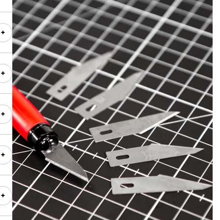
gen
n
nn
,