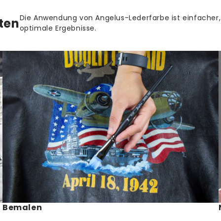
· Deutsche Pos
Die Anwendung von Angelus-Lederfarbe ist einfacher, al
ten
optimale Ergebnisse.
· DHL - Lieferz
Ab einem Beste
Bemalen