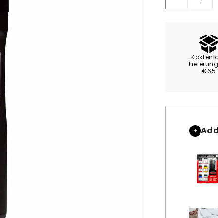
Verringere
die
Menge
für
Angelus
Sofortglan
Kostenl
Tiefschwa
Lieferun
€65
88ml
Add