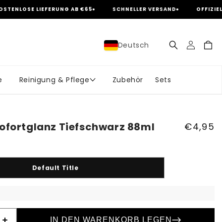
 LIEFERUNG AB €65
SCHNELLER VERSAND
OFFIZIELLER ANGE
Einloggen
Warenko
Deutsch
S
p
r
e
Reinigung & Pflege
Zubehör
Sets
a
c
ofortglanz Tiefschwarz 88ml
Normal
€4,95
h
Preis
e
Default Title
IN DEN WARENKORB LEGEN