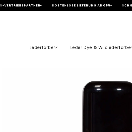
zum
EBSPARTNER
KOSTENLOSE LIEFERUNG AB €65
SCHNELLER VER
Inhalt
Lederfarbe
Leder Dye & Wildlederfarbe
tinformationen
en