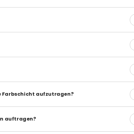
rocknen zu lassen; die letzte Schicht sollte vor dem Auftra
 Glanz von Lederfarben zu mindern. Vor dem Lackieren könne
arbe mischen, um ein matteres Ergebnis zu erzielen.
k Ihres Projekts ab. Ein Paar Schuhe, z. B. Turnschuhe, ka
malt werden.
ße Farbschicht aufzutragen?
nn das Aufhellen von dunklem Leder schwierig sein. Wir
e aufzutragen, um eine optimale Farbqualität zu erzielen.
ten auftragen?
chten auf. Eine zu dicke Farbschicht bleibt nicht elastisch