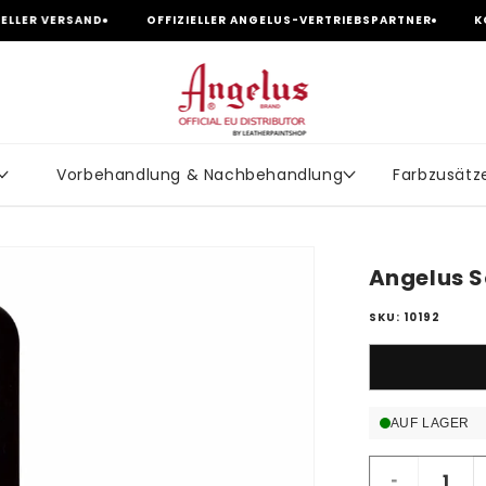
SAND
OFFIZIELLER ANGELUS-VERTRIEBSPARTNER
KOSTENLOSE
Vorbehandlung & Nachbehandlung
Farbzusätz
Angelus S
SKU: 10192
AUF LAGER