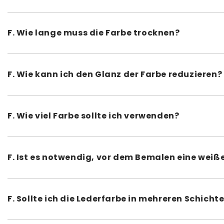
F. Wie lange muss die Farbe trocknen?
A. Wir empfehlen, jede dünne Schicht 10 bis 25 Minuten t
der Versiegelung 24 Stunden trocknen.
F. Wie kann ich den Glanz der Farbe reduzieren?
A. Der Angelus Duller wurde speziell entwickelt, um den
Sie den Duller ganz einfach und schnell mit Ihrer Lederf
F. Wie viel Farbe sollte ich verwenden?
A. Das hängt von der Größe, Art und dem Verwendungszwec
mit drei dünnen Schichten aus einer 29,5-ml-Flasche be
F. Ist es notwendig, vor dem Bemalen eine wei
A. Trotz der hohen Deckkraft von Angelus Lederfarben ka
empfehlen daher, zunächst eine Schicht weißer Lederfarb
F. Sollte ich die Lederfarbe in mehreren Schich
A. Ja, tragen Sie die Farbe immer in mehreren dünnen Schi