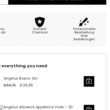
Erhöhe
die
Menge
für
Angelus
z
Sofortglanz
ose
Sicherer
Professionelle
rz
Tiefschwarz
g ab
Checkout
Bearbeitung
Ihrer
88ml
Bestellungen
 everything you need
Angelus Basics Set
Verkaufspreis
Normaler
€50,15
€39,95
Preis
Angelus Allzweck Applikator Pads - 20