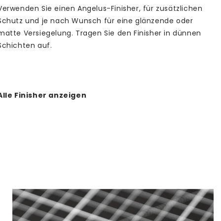
Verwenden Sie einen Angelus-Finisher, für zusätzlichen
 Angelus Collector Edition 8 1 Unzen Lederfarbe? Wenn
Schutz und je nach Wunsch für eine glänzende oder
den Schritte ausführen, erhalten Sie die besten
matte Versiegelung. Tragen Sie den Finisher in dünnen
Schichten auf.
ie vor dem Malen das Produkt staub- und fettfrei und
 Sie den Werks-Finisher (falls vorhanden). Dafür ist es
n, unseren Präparaten und Deglazer zu verwenden.
e die erste Schicht gleichmäßig auf (und nicht zu dick!).
Alle Finisher anzeigen
e es 10 bis 15 Minuten trocknen.
ie auch nachfolgende Mäntel dünn auf. Bedeckt die
ng die Oberfläche ausreichend und erzielt das
te Ergebnis? Warten Sie dann mindestens 24 Stunden,
bemalten Gegenstand erneut verwendet wird.
en einen Finisher verwenden, der von Matt bis zum hohen
cht, um die besten Ergebnisse zu erzielen.
gelus Collector Edition Blaze 8 1oz Lederfarbe
h?