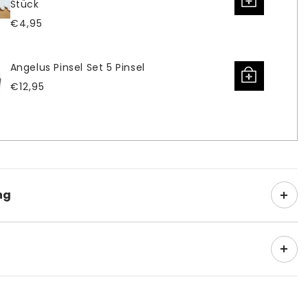
Stück
Normaler
€4,95
Preis
Angelus Pinsel Set 5 Pinsel
Normaler
€12,95
Preis
ng
Collector Edition Blaze 8 1oz
gelus Collector Edition Blaze 8 1 Unzen Lederfarbe steht
 die Versandkosten nach dem Bestellwert
lette von legendären Trainernfarben zur Auswahl. Mit
ert):
önnen Sie beispielsweise Ihre Lieblings -Trainer leicht zu