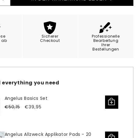
Erhöhe
die
Menge
für
Angelus
Collector
ose
Sicherer
Professionelle
Edition
g ab
Checkout
Bearbeitung
Ihrer
Blaze
Bestellungen
8
1oz
 everything you need
Angelus Basics Set
Verkaufspreis
Normaler
€50,15
€39,95
Preis
Angelus Allzweck Applikator Pads - 20