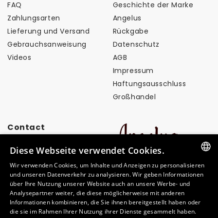
FAQ
Geschichte der Marke
Zahlungsarten
Angelus
Lieferung und Versand
Rückgabe
Gebrauchsanweisung
Datenschutz
Videos
AGB
Impressum
Haftungsausschluss
Großhandel
Contact
Diese Webseite verwendet Cookies.
info@angelusbrand.eu
Wir verwenden Cookies, um Inhalte und Anzeigen zu personalisieren
GERMAN
und unseren Datenverkehr zu analysieren. Wir geben Informationen
über Ihre Nutzung unserer Website auch an unsere Werbe- und
ITALIAN
Analysepartner weiter, die diese möglicherweise mit anderen
Informationen kombinieren, die Sie ihnen bereitgestellt haben oder
FRENCH
Zahlungsmethoden
die sie im Rahmen Ihrer Nutzung ihrer Dienste gesammelt haben.