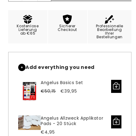
die
die
Menge
Menge
für
für
Angelus
Angelus
Kostenlose
Sicherer
Professionelle
Collector
Collector
Lieferung
Checkout
Bearbeitung
ab €65
Ihrer
Edition
Edition
Bestellungen
Yeezy
Yeezy
Add everything you need
Angelus Basics Set
Verkaufspreis
Normaler
€50,15
€39,95
Preis
Angelus Allzweck Applikator
Pads - 20 Stück
Normaler
€4,95