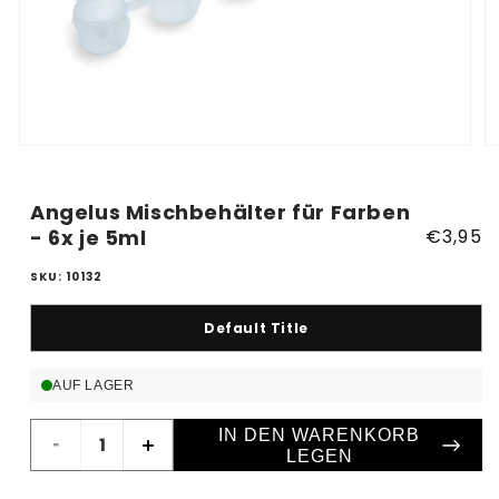
Medien
M
1
2
in
in
Modal
M
Angelus Mischbehälter für Farben
öffnen
öf
- 6x je 5ml
Normal
€3,95
Preis
SKU: 10132
Default Title
AUF LAGER
IN DEN WARENKORB
Verringere
Erhöhe
LEGEN
die
die