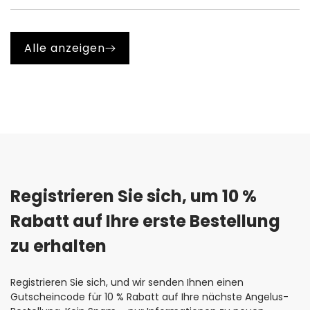
A. Ja, tragen Sie die Farbe immer in mehreren dünnen
Farbqualität zu erzielen.
Schichten auf. Eine zu dicke Farbschicht bleibt nicht
elastisch, was zu Rissen und Brüchen führen kann.
Alle anzeigen
Registrieren Sie sich, um 10 % 
Rabatt auf Ihre erste Bestellung 
zu erhalten
Registrieren Sie sich, und wir senden Ihnen einen
Gutscheincode für 10 % Rabatt auf Ihre nächste Angelus-