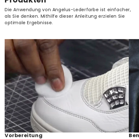
· DHL - Lieferzeit 1 bis 2 Werktage 4,95 €
Die Anwendung von Angelus-Lederfarbe ist einfacher,
als Sie denken. Mithilfe dieser Anleitung erzielen Sie
Ab einem Bestellwert von 65,00 € liefern wir
optimale Ergebnisse.
versandkostenfrei.
Vorbereitung
Be