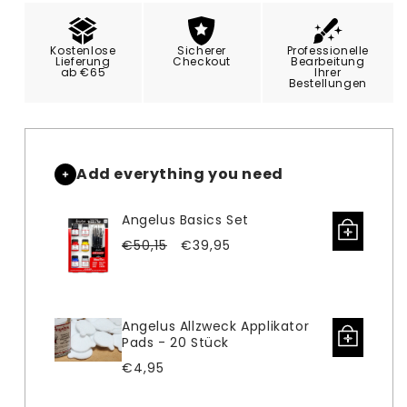
Menge
Menge
für
für
Angelus
Angelus
Kostenlose
Sicherer
Professionelle
Mischbehälter
Mischbehälter
Lieferung
Checkout
Bearbeitung
ab €65
Ihrer
für
für
Bestellungen
Farben
Farben
-
-
6x
6x
je
je
Add everything you need
5ml
5ml
Angelus Basics Set
Verkaufspreis
Normaler
€50,15
€39,95
Preis
Angelus Allzweck Applikator
Pads - 20 Stück
Normaler
€4,95
Preis