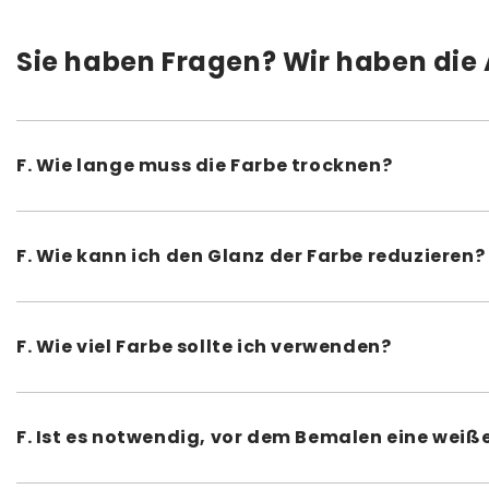
Sie haben Fragen? Wir haben die
F. Wie lange muss die Farbe trocknen?
A. Wir empfehlen, jede dünne Schicht 10 bis 25 Minuten t
der Versiegelung 24 Stunden trocknen.
F. Wie kann ich den Glanz der Farbe reduzieren?
A. Der Angelus Duller wurde speziell entwickelt, um den
Sie den Duller ganz einfach und schnell mit Ihrer Lederf
F. Wie viel Farbe sollte ich verwenden?
A. Das hängt von der Größe, Art und dem Verwendungszwec
mit drei dünnen Schichten aus einer 29,5-ml-Flasche be
F. Ist es notwendig, vor dem Bemalen eine wei
A. Trotz der hohen Deckkraft von Angelus Lederfarben ka