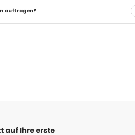
Farben der Ang
e aufzutragen, um eine optimale Farbqualität zu erzielen.
von
Angelus B
ten auftragen?
chten auf. Eine zu dicke Farbschicht bleibt nicht elastisch
 auf Ihre erste 