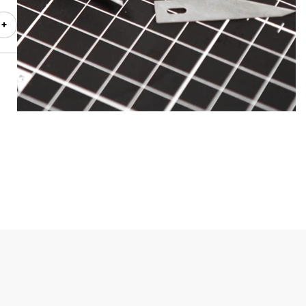
elus Lederfarbe. Sehen Sie sich die gesamte Palette an
rand
!
,