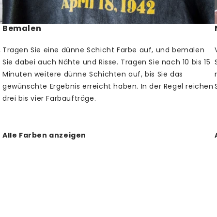
Angelus Lederf
Bemalen
auch spritzwas
Farbschicht im
,
Tragen Sie eine dünne Schicht Farbe auf, und bemalen
schlechtem We
Sie dabei auch Nähte und Risse. Tragen Sie nach 10 bis 15
Farbe in zwei 
Minuten weitere dünne Schichten auf, bis Sie das
und in einer g
gewünschte Ergebnis erreicht haben. In der Regel reichen
drei bis vier Farbaufträge.
Stellen S
vorbehan
Deglazer
Tragen S
Alle Farben anzeigen
Schicht 
einzubez
Tragen S
ist. Ach
beste Erg
Minuten, 