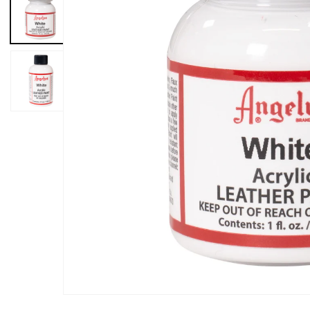
Medien
1