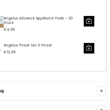
Preis
Angelus Allzweck Applikator Pads - 20
Stück
Normaler
€4,95
Preis
Angelus Pinsel Set 5 Pinsel
Normaler
€12,95
Preis
ng
 Lederfarbe Weiß