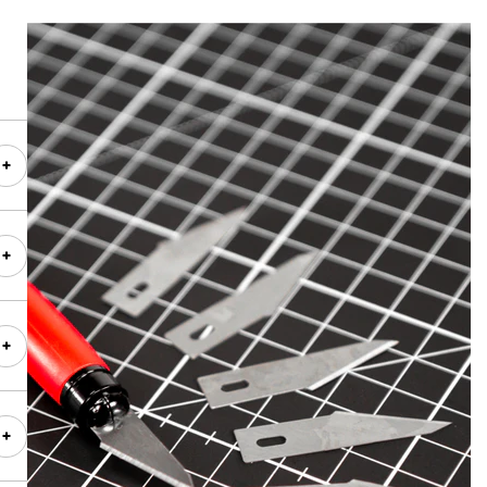
n können. Tragen Sie mehrere Schichten auf, bis das
e Ergebnis erreicht ist. In der Regel ist dies nach drei
Schichten der Fall.
ie die zuletzt aufgetragene Farbschicht mindestens 24
lang trocknen, bevor Sie das gefärbte Produkt
en.
ngelus Lederfarbe Weiß benötige ich?
gen
er Farbtiegel enthält genug Farbe für ein Paar
uhe.
großen 118 ml Version können Sie einen Autositz oder
n
szimmerstuhl aus Leder färben.
roßes Zweisitzer-Sofa benötigen Sie in der Regel 6 Tiegel
l Lederfarbe.
nn
e an Preparer und Deglazer sowie dem Finisher
ht in der Regel der Hälfte der verwendeten Farbmenge.
 Lederfarbe Weiß finden Sie bei uns viele weitere schöne