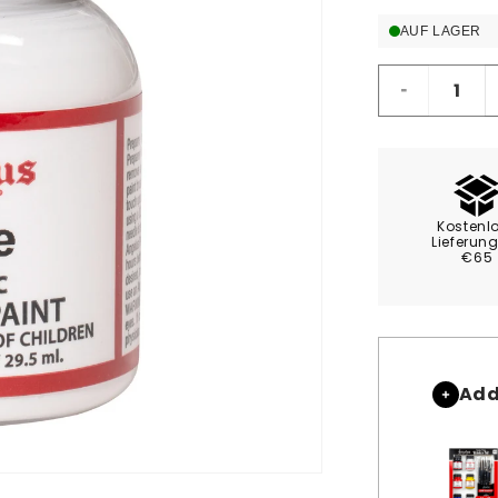
AUF LAGER
Verringere
die
Menge
für
Angelus
Lederfarb
Kostenl
Weiß
Lieferun
€65
Add