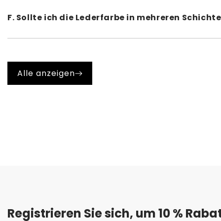
empfehlen daher, zunächst eine Schicht weißer Lederfarb
F. Sollte ich die Lederfarbe in mehreren Schich
A. Ja, tragen Sie die Farbe immer in mehreren dünnen Schi
was zu Rissen und Brüchen führen kann.
Alle anzeigen
Registrieren Sie sich, um 10 % Rabatt