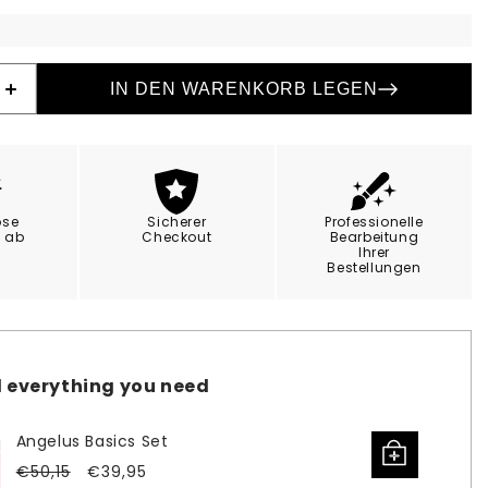
IN DEN WARENKORB LEGEN
Erhöhe
die
Menge
für
Angelus
e
Lederfarbe
ose
Sicherer
Professionelle
Weiß
g ab
Checkout
Bearbeitung
Ihrer
Bestellungen
 everything you need
Angelus Basics Set
Verkaufspreis
Normaler
€50,15
€39,95