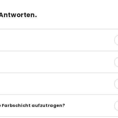
auftrage
gewünscht
 Antworten.
bis vier 
Lassen S
Stunden 
verwend
Wie viele A
rocknen zu lassen; die letzte Schicht sollte vor dem Auftra
Ein klein
Ledersch
Mit der 
 Glanz von Lederfarben zu mindern. Vor dem Lackieren könne
einen Es
arbe mischen, um ein matteres Ergebnis zu erzielen.
Für ein g
mit 118 m
k Ihres Projekts ab. Ein Paar Schuhe, z. B. Turnschuhe, ka
Die Meng
malt werden.
entspric
ße Farbschicht aufzutragen?
Neben Angelus
nn das Aufhellen von dunklem Leder schwierig sein. Wir