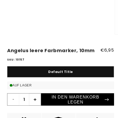
1
in
Modal
öffnen
M
2
in
M
Angelus leere Farbmarker, 10mm
Normal
€6,95
öf
Preis
SKU: 10157
Default Title
AUF LAGER
IN DEN WARENKORB
Verringere
Erhöhe
LEGEN
die
die
Menge
Menge