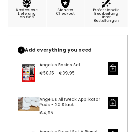
für
für
Angelus
Angelus
Kostenlose
Sicherer
Professionelle
leere
leere
Lieferung
Checkout
Bearbeitung
ab €65
Ihrer
Farbmarker,
Farbmarker,
Bestellungen
10mm
10mm
Add everything you need
Angelus Basics Set
Verkaufspreis
Normaler
€50,15
€39,95
Preis
Angelus Allzweck Applikator
Pads - 20 Stück
Normaler
€4,95
Preis
Angelus Pinsel Set 5 Pinsel