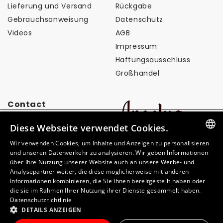
Lieferung und Versand
Rückgabe
Gebrauchsanweisung
Datenschutz
Videos
AGB
Impressum
Haftungsausschluss
Großhandel
Contact
Diese Webseite verwendet Cookies.
info@angelusbrand.eu
Wir verwenden Cookies, um Inhalte und Anzeigen zu personalisieren
GERMAN
und unseren Datenverkehr zu analysieren. Wir geben Informationen
über Ihre Nutzung unserer Website auch an unsere Werbe- und
ITALIAN
Analysepartner weiter, die diese möglicherweise mit anderen
Informationen kombinieren, die Sie ihnen bereitgestellt haben oder
FRENCH
Zahlungsmethoden
die sie im Rahmen Ihrer Nutzung ihrer Dienste gesammelt haben.
Datenschutzrichtlinie
SPANISH
DETAILS ANZEIGEN
NEDERLANDS
© 2026,
Angelus Brand