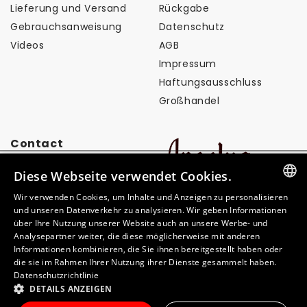
Lieferung und Versand
Rückgabe
Gebrauchsanweisung
Datenschutz
Videos
AGB
Impressum
Haftungsausschluss
Großhandel
Contact
Diese Webseite verwendet Cookies.
info@angelusbrand.eu
Wir verwenden Cookies, um Inhalte und Anzeigen zu personalisieren
GERMAN
und unseren Datenverkehr zu analysieren. Wir geben Informationen
über Ihre Nutzung unserer Website auch an unsere Werbe- und
ITALIAN
Analysepartner weiter, die diese möglicherweise mit anderen
Informationen kombinieren, die Sie ihnen bereitgestellt haben oder
FRENCH
Zahlungsmethoden
die sie im Rahmen Ihrer Nutzung ihrer Dienste gesammelt haben.
Datenschutzrichtlinie
SPANISH
DETAILS ANZEIGEN
NEDERLANDS
© 2026,
Angelus Brand