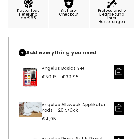
für
für
Angelus
Angelus
Kostenlose
Sicherer
Professionelle
Sole
Sole
Lieferung
Checkout
Bearbeitung
ab €65
Ihrer
Bright
Bright
Bestellungen
115
115
ml
ml
Add everything you need
Angelus Basics Set
Verkaufspreis
Normaler
€50,15
€39,95
Preis
Angelus Allzweck Applikator
Pads - 20 Stück
Normaler
€4,95
Preis
Angelus Pinsel Set 5 Pinsel