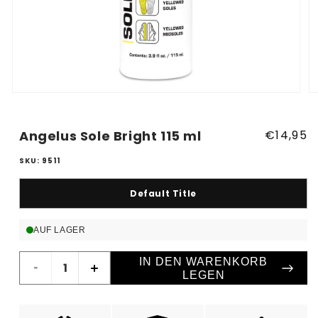
Medien
M
1
2
in
in
Modal
M
Angelus Sole Bright 115 ml
Normale
€14,95
öffnen
öf
Preis
SKU: 9511
Default Title
AUF LAGER
IN DEN WARENKORB
Verringere
Erhöhe
LEGEN
die
die
Menge
Menge