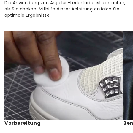
Die Anwendung von Angelus-Lederfarbe ist einfacher,
als Sie denken. Mithilfe dieser Anleitung erzielen Sie
Ab einem Bestellwert von 65,00 € liefern wir
optimale Ergebnisse.
versandkostenfrei.
Vorbereitung
Be